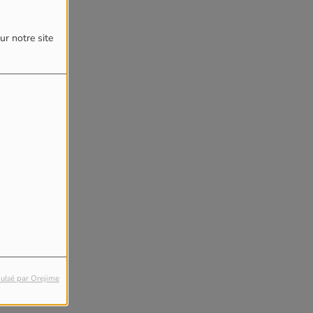
ur notre site
ulsé par Orejime