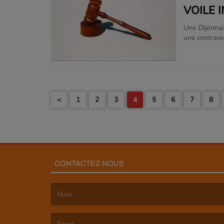
VOILE 
Une Dijonnai
une contrave
Charles-Dumo
pratique int
s’est de nou
présidente d
tenue dissimu
<
1
2
3
4
5
6
7
8
CONTACTEZ NOUS
(Le nom est obligatoire. )