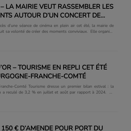
 – LA MAIRIE VEUT RASSEMBLER LES
NTS AUTOUR D’UN CONCERT DE
ÉE
cès d’une séance de cinéma en plein air cet été, la mairie de
uit sa volonté de créer des moments conviviaux. Elle organise
5 septembre un concert de rentrée au parc du château. Dès 18
hé de l’artisanat et des stands de restauration accueilleront le
t une soirée musicale mêlant rythmes latins avec Tio Pépé et
nées 80 à 2000 revisités par le DJ Luckystars. L’entrée est
ite. © photo : Mairie de Genlis...
’OR – TOURISME EN REPLI CET ÉTÉ
URGOGNE-FRANCHE-COMTÉ
ranche-Comté Tourisme dresse un premier bilan estival : la
n a reculé de 3,2 % en juillet et août par rapport à 2024. La
t de même enregistré plus de 16 millions de nuitées, un niveau
2022. La Côte-d’Or accuse une baisse plus marquée, avec - 5,1
entèle chinoise progresse nettement, les marchés européens
s, comme l’Allemagne ou la Belgique, sont en net recul. Pour
son, les professionnels restent prudents : la météo devrait jouer
– 150 € D’AMENDE POUR PORT DU