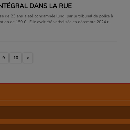
INTÉGRAL DANS LA RUE
se de 23 ans a été condamnée lundi par le tribunal de police à
ntion de 150 €. Elle avait été verbalisée en décembre 2024 rue
nt pour avoir porté un voile intégral dissimulant son visage,
erdite par la loi depuis 2010. Lors de l’audience, la prévenue
veau présentée masquée, ce qui a provoqué l’agacement de la
u tribunal. Le ministère public a rappelé que le port d’une
lant totalement le visage n’est autorisé......
9
10
>