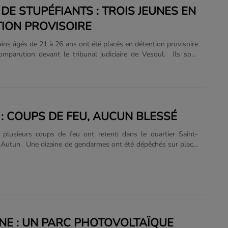
 DE STUPÉFIANTS : TROIS JEUNES EN
,......
ION PROVISOIRE
ains âgés de 21 à 26 ans ont été placés en détention provisoire
omparution devant le tribunal judiciaire de Vesoul. Ils sont
’avoir écoulé d’importants volumes de cannabis entre 2024 et
 Doubs, la Haute-Saône et le Territoire de Belfort. Lors des
s, les gendarmes ont découvert 7 kg de cannabis, une arme de
000 euros en espèces. Le trio sera jugé le 23 octobre. image
Photo de Immo Wegmann sur Unsplash...
: COUPS DE FEU, AUCUN BLESSÉ
 plusieurs coups de feu ont retenti dans le quartier Saint-
 Autun. Une dizaine de gendarmes ont été dépêchés sur place.
 n’est à déplorer, précise le parquet de Chalon. L’affaire
 liée à la fusillade du 6 septembre à Dijon, qui avait coûté la vie
omme. Le dossier a été transmis au parquet de Dijon, chargé
de l’enquête. photo prextexte © Photo de Bernie Almanzar sur Unsplash ...
E : UN PARC PHOTOVOLTAÏQUE