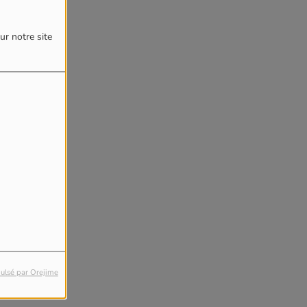
ur notre site
ulsé par Orejime