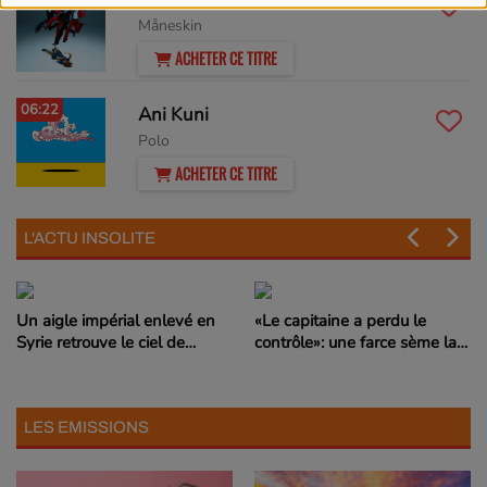
Måneskin
ACHETER CE TITRE
06:22
Ani Kuni
Polo
ACHETER CE TITRE
L'ACTU INSOLITE
Un aigle impérial enlevé en
«Le capitaine a perdu le
Syrie retrouve le ciel de
contrôle»: une farce sème la
Serbie
peur à bord
LES EMISSIONS