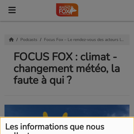
Podcasts
Focus Fox – Le rendez-vous des acteurs locaux
FOCUS FOX : climat -
changement météo, la
faute à qui ?
Les informations que nous