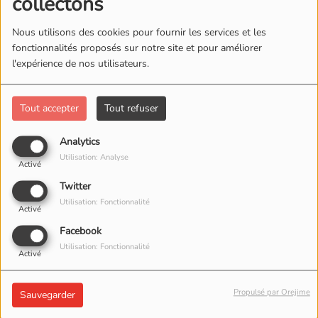
collectons
Nous utilisons des cookies pour fournir les services et les
fonctionnalités proposés sur notre site et pour améliorer
l'expérience de nos utilisateurs.
Tout accepter
Tout refuser
Analytics
Utilisation: Analyse
Activé
Twitter
Utilisation: Fonctionnalité
Activé
Facebook
29 SEPTEMBRE 2025 -
2041 VUES
Utilisation: Fonctionnalité
Activé
ÉCOUTER LE PODCAST
TÉLÉCHARGER LE PODCAST
Propulsé par Orejime
Sauvegarder
On parle du climat et du changement météo depuis quelques semaines
avec Thibault Mascia de Météo Côte d’Or.