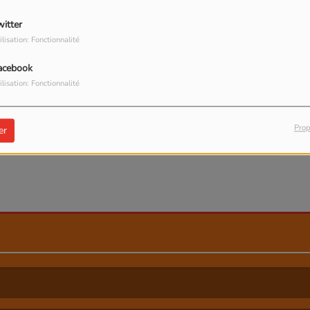
witter
ilisation: Fonctionnalité
acebook
ilisation: Fonctionnalité
our commenter cet article
 CONNECTER
Prop
er