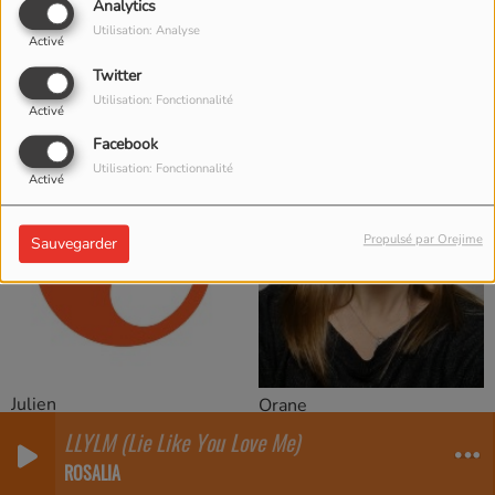
Analytics
Utilisation: Analyse
Activé
Twitter
Benjamin
Florian
Utilisation: Fonctionnalité
Activé
Facebook
Utilisation: Fonctionnalité
Activé
Propulsé par Orejime
Sauvegarder
Julien
Orane
LLYLM (Lie Like You Love Me)
ROSALIA