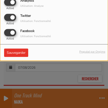
Analytics
Utilisation: Analyse
Activé
Twitter
Utilisation: Fonctionnalité
Activé
Facebook
Utilisation: Fonctionnalité
Activé
Recherche par lieu
Propulsé par Orejime
Sauvegarder
Recherche par date
One Track Mind
NAIKA