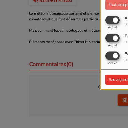
ÉCOUTER LE PODCAST
Tout accep
La météo fait beaucoup parler d’elle en ce moment — sans d
A
climatosceptique font désormais partie du langage courant.
Ut
Activé
Mais comment les climatologues et météorologues peuvent-i
T
Éléments de réponse avec Thibault Mascia, de Météo Côte-
Ut
Activé
F
Ut
Commentaires(0)
Activé
Sauvegard
Connectez-vous p
SE