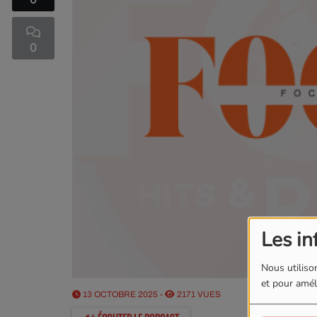
0
0
Les in
Nous utilison
et pour améli
13 OCTOBRE 2025 -
2171 VUES