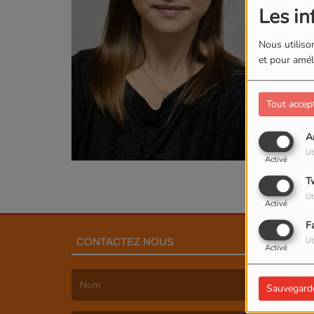
Les in
Nous utilison
et pour améli
Tout accep
A
Ut
Activé
T
Ut
Activé
F
Ut
CONTACTEZ NOUS
Activé
Sauvegard
(Le nom est obligatoire. )