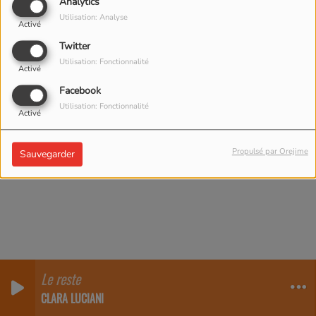
Analytics
Utilisation: Analyse
Activé
Twitter
Utilisation: Fonctionnalité
Activé
Facebook
Utilisation: Fonctionnalité
Activé
Propulsé par Orejime
Sauvegarder
Le reste
0
0
CLARA LUCIANI